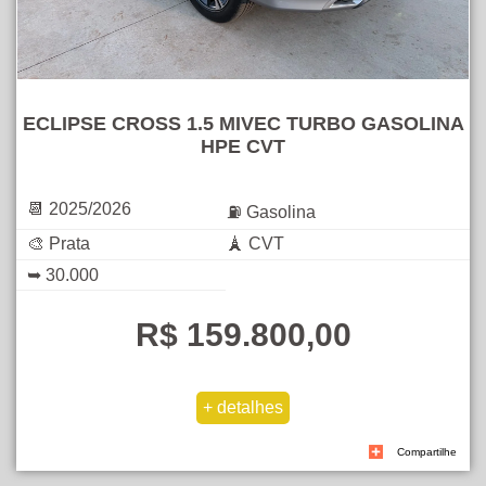
ECLIPSE CROSS 1.5 MIVEC TURBO GASOLINA
HPE CVT
📆 2025/2026
⛽ Gasolina
🎨 Prata
🗼 CVT
➥ 30.000
R$ 159.800,00
Compartilhe