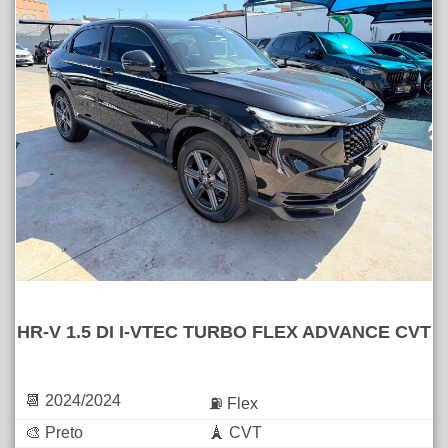
HR-V 1.5 DI I-VTEC TURBO FLEX ADVANCE CVT
📆 2024/2024
⛽ Flex
🎨 Preto
🗼 CVT